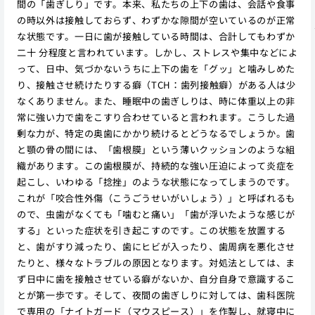
間の「歯ぎしり」です。本来、私たちの上下の歯は、会話や食事
の時以外は接触しておらず、わずかな隙間が空いているのが正常
な状態です。一日に歯が接触している時間は、合計してもわずか
二十 分程度と言われています。しかし、ストレスや集中などによ
って、日中、気づかないうちに上下の歯を「グッ」と噛みしめた
り、接触させ続けたりする癖（TCH：歯列接触癖）がある人は少
なくありません。また、睡眠中の歯ぎしりは、時に体重以上の非
常に強い力で歯をこすり合わせていると言われます。こうした過
剰な力が、特定の奥歯にかかり続けるとどうなるでしょうか。歯
と顎の骨の間には、「歯根膜」という薄いクッションのような組
織があります。この歯根膜が、持続的な強い圧迫によって炎症を
起こし、いわゆる「捻挫」のような状態になってしまうのです。
これが「咬合性外傷（こうごうせいがいしょう）」と呼ばれるも
ので、虫歯がなくても「噛むと痛い」「歯が浮いたような感じが
する」といった症状を引き起こすのです。この状態を放置する
と、歯がすり減ったり、歯にヒビが入ったり、歯周病を悪化させ
たりと、様々なトラブルの原因となります。対処法としては、ま
ず日中に歯を接触させている癖がないか、自分自身で意識するこ
とが第一歩です。そして、夜間の歯ぎしりに対しては、歯科医院
で専用の「ナイトガード（マウスピース）」を作製し、就寝中に