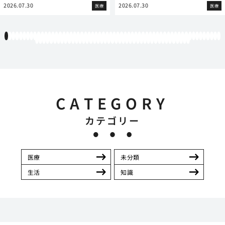
2026.07.30
2026.07.30
医療
医療
1
2
3
4
5
6
7
8
9
10
11
12
13
14
15
16
17
18
19
20
21
22
23
24
25
26
27
28
29
30
31
32
33
34
35
36
37
38
39
40
41
42
43
44
45
46
47
48
49
50
51
52
53
54
55
56
57
58
59
60
61
62
63
64
65
66
67
68
69
70
71
72
73
74
75
76
77
78
79
80
81
82
83
84
85
86
87
88
89
90
91
92
93
94
95
96
97
98
99
100
101
102
103
CATEGORY
カテゴリー
医療
未分類
生活
知識