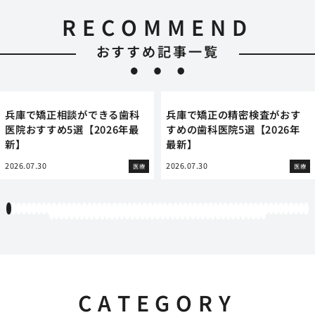
RECOMMEND
おすすめ記事一覧
兵庫で矯正相談ができる歯科
兵庫で矯正の精密検査がおす
医院おすすめ5選【2026年最
すめの歯科医院5選【2026年
新】
最新】
2026.07.30
2026.07.30
医療
医療
1
2
3
4
5
6
7
8
9
10
11
12
13
14
15
16
17
18
19
20
21
22
23
24
25
26
27
28
29
30
31
32
33
34
35
36
37
38
39
40
41
42
43
44
45
46
47
48
49
50
51
52
53
54
55
56
57
58
59
60
61
62
63
64
65
66
67
68
69
70
71
72
73
74
75
76
77
78
79
80
81
82
83
84
85
86
87
88
89
90
91
92
93
94
95
96
97
98
99
100
101
102
103
CATEGORY