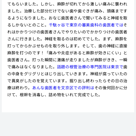
てもらいました。しかし、麻酔が切れてから激しい痛みに襲われ
ました。治療した部分だけでない歯や歯ぐきが痛み、頭痛まです
るようになりました。おなじ歯医者さんで聞いてみると神経を取
るしかないとのこと。
千駄ヶ谷で東京の審美歯科の歯医者では
そ
れはかかりつけの歯医者さんでやりたいのでかかりつけの歯医者
さんに行きました。神経を取るのは初めてでした。まず、麻酔を
打ってからかぶせものを取り外します。そして、歯の神経に直接
麻酔を打つのです！「痛みや炎症があると麻酔が効きにくい」と
歯医者さん。打った瞬間に激痛が走りましたが麻酔がきき、一瞬
で痛みはなくなりました。
話題の根管治療の専門医院は東京で
歯
の中身をグリグリとほじり出していきます。神経が腐っていたの
で異臭がしたのを覚えています。掘り出し終わったらその日の治
療は終わり。
あんな歯医者を文京区での評判は
その後何回かに分
けて、根幹を消毒し、詰め物をいれて完成でした。