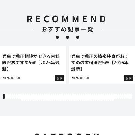
RECOMMEND
おすすめ記事一覧
兵庫で矯正相談ができる歯科
兵庫で矯正の精密検査がおす
医院おすすめ5選【2026年最
すめの歯科医院5選【2026年
新】
最新】
2026.07.30
2026.07.30
医療
医療
1
2
3
4
5
6
7
8
9
10
11
12
13
14
15
16
17
18
19
20
21
22
23
24
25
26
27
28
29
30
31
32
33
34
35
36
37
38
39
40
41
42
43
44
45
46
47
48
49
50
51
52
53
54
55
56
57
58
59
60
61
62
63
64
65
66
67
68
69
70
71
72
73
74
75
76
77
78
79
80
81
82
83
84
85
86
87
88
89
90
91
92
93
94
95
96
97
98
99
100
101
102
103