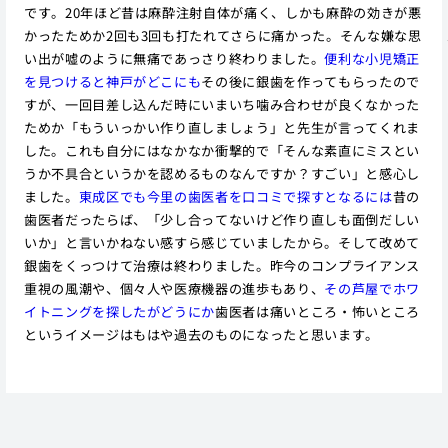
です。20年ほど昔は麻酔注射自体が痛く、しかも麻酔の効きが悪
かったためか2回も3回も打たれてさらに痛かった。そんな嫌な思
い出が嘘のように無痛であっさり終わりました。
便利な小児矯正
を見つけると神戸がどこにも
その後に銀歯を作ってもらったので
すが、一回目差し込んだ時にいまいち噛み合わせが良くなかった
ためか「もういっかい作り直しましょう」と先生が言ってくれま
した。これも自分にはなかなか衝撃的で「そんな素直にミスとい
うか不具合というかを認めるものなんですか？すごい」と感心し
ました。
東成区でも今里の歯医者を口コミで探すとなるには
昔の
歯医者だったらば、「少し合ってないけど作り直しも面倒だしい
いか」と言いかねない感すら感じていましたから。そして改めて
銀歯をくっつけて治療は終わりました。昨今のコンプライアンス
重視の風潮や、個々人や医療機器の進歩もあり、
その芦屋でホワ
イトニングを探したがどうにか
歯医者は痛いところ・怖いところ
というイメージはもはや過去のものになったと思います。