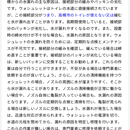
横からの水漏れの主な原因は、接続部分の緩みやパッキンの劣化
です。ウォシュレットはトイレの水道に直接接続されています
が、この接続部分が
つまり、高槻市のトイレが使えない又は
緩む
と水が漏れ出すことがあります。長期間使用していると、接続部
分のパッキンが劣化し、水が漏れやすくなるのです。また、設置
時の締め付けが不十分な場合も、水漏れの原因となります。ウォ
シュレットの水漏れを防ぐためには、定期的な点検とメンテナン
スが不可欠です。接続部分の緩みを確認し、緩んでいる場合は締
め直すことが重要です。接続部分のパッキンが劣化している場合
は、新しいパッキンに交換することをお勧めします。これらの作
業は自分で行うことができますが、不安がある場合は専門業者に
依頼するのが良いでしょう。さらに、ノズルの清掃機能を持つウ
ォシュレットの場合、ノズルの周囲に水が溜まりやすく、そこか
ら水が漏れることがあります。ノズルの清掃機能が正常に働かな
い場合や、ノズル自体に亀裂が入っている場合も、水漏れの原因
となります。ノズルの定期的な点検と清掃を行い、亀裂が見られ
る場合は新しいノズルに交換しましょう。水漏れが発生した場合
は、迅速な対応が求められます。ウォシュレットの電源を切り、
水道の元栓を閉めてから、漏れの原因を特定し修理を行います。
これらの作業が難しい場合は、専門業者に修理を依頼することが