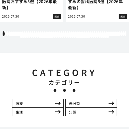
医院おすすめ5選【2026年最
すめの歯科医院5選【2026年
新】
最新】
2026.07.30
2026.07.30
医療
医療
1
2
3
4
5
6
7
8
9
10
11
12
13
14
15
16
17
18
19
20
21
22
23
24
25
26
27
28
29
30
31
32
33
34
35
36
37
38
39
40
41
42
43
44
45
46
47
48
49
50
51
52
53
54
55
56
57
58
59
60
61
62
63
64
65
66
67
68
69
70
71
72
73
74
75
76
77
78
79
80
81
82
83
84
85
86
87
88
89
90
91
92
93
94
95
96
97
98
99
100
101
102
103
CATEGORY
カテゴリー
医療
未分類
生活
知識