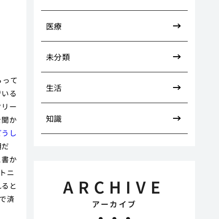
医療
未分類
らって
生活
でいる
クリー
知識
を聞か
どうし
朝だ
と書か
トニ
ARCHIVE
れると
で済
アーカイブ