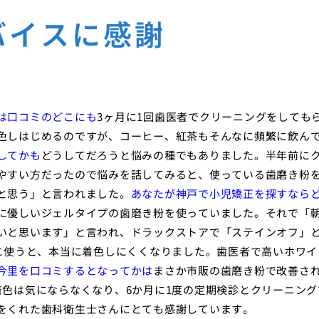
バイスに感謝
は口コミのどこにも
3ヶ月に1回歯医者でクリーニングをしても
色しはじめるのですが、コーヒー、紅茶もそんなに頻繁に飲ん
してかも
どうしてだろうと悩みの種でもありました。半年前に
やすい方だったので悩みを話してみると、使っている歯磨き粉
と思う」と言われました。
あなたが神戸で小児矯正を探すなら
に優しいジェルタイプの歯磨き粉を使っていました。それで「
いと思います」と言われ、ドラックストアで「ステインオフ」
きに使うと、本当に着色しにくくなりました。歯医者で高いホワイ
今里を口コミするとなってかは
まさか市販の歯磨き粉で改善さ
着色は気にならなくなり、6か月に1度の定期検診とクリーニング
をくれた歯科衛生士さんにとても感謝しています。