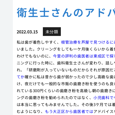
衛生士さんのアド
2022.03.15
未分類
私は歯が着色しやすく、
根管治療を芦屋で見つけるに
いました。クリーングをしても一ケ月後くらいから着
わけでもないのに、
今里の評判の歯医者は東成区で探
ニングに行った時に、歯科衛生士さんが変わり、話し
れ、「研磨剤が入っていないものだからそれが原因だ
てか
確かに私は昔から歯が弱かったので少し高級な歯
け、夜だけでも一般的な市販の歯磨き粉を使うのも良
れている300円くらいの歯磨き粉を高級し朝の歯磨
ングの歯磨き粉を勧められたのではなく、
小児歯科で
は本当に思ってもみませんでした。その後3ケ月では
むようになり、
もう大正区から歯医者では
アドバイス