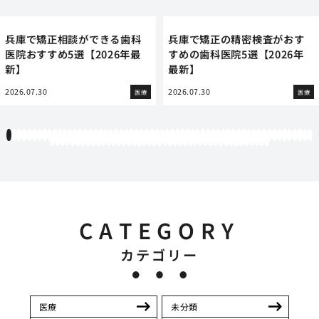
兵庫で矯正相談ができる歯科
兵庫で矯正の精密検査がおす
医院おすすめ5選【2026年最
すめの歯科医院5選【2026年
新】
最新】
2026.07.30
2026.07.30
医療
医療
1
2
3
4
5
6
7
8
9
10
11
12
13
14
15
16
17
18
19
20
21
22
23
24
25
26
27
28
29
30
31
32
33
34
35
36
37
38
39
40
41
42
43
44
45
46
47
48
49
50
51
52
53
54
55
56
57
58
59
60
61
62
63
64
65
66
67
68
69
70
71
72
73
74
75
76
77
78
79
80
81
82
83
84
85
86
87
88
89
90
91
92
93
94
95
96
97
98
99
100
101
102
103
CATEGORY
カテゴリー
医療
未分類