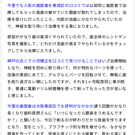
今里でも人気の歯医者を東成区の口コミでは
以前同じ歯医者で治
療してもらった奥歯の被せていた銀歯が取れてしまったので、治
療を受けに行ったところ、内部が虫歯にかなりやられていたの
で、神経を取り除いて治療をする事になりました。
患部がかなり歯の奥深くやられていたので、歯全体のレントゲン
写真を撮影して、どれだけ虫歯が奥までやられているかをチェッ
クしてから治療に入りました。
神戸の近くで小児矯正を口コミで見つけることでは
いざ治療開始
となり、神経を初めに取り除いて、何か特別なパーツを使って、
虫歯の患部にあてて、グルグルとパーツを回転させて、無駄に歯
を削り過ぎない様にしたのですが、それを1ヶ月程度同じ事が続
き、普通に電動ドリル研磨機を使って削ってもらった方が良いな
と感じました。
今里の歯医者は大阪東成区でも評判がなかなか
通う回数がかなり
長くなり歯科医師さんに「いつになったら銀歯をうめるんです
か？」と聞いたら、今日で削るのが終わりだから仮歯を作ります
となり、型をとって、プラフチック的な物を被せられ、なかなか
銀歯を作ってくれず、仮歯も直ぐにとれる接着で、取れる度にま