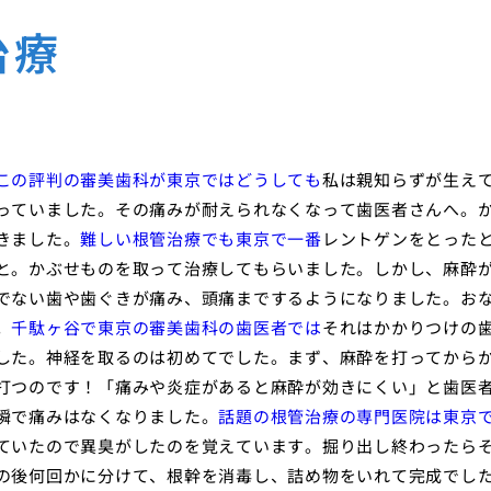
治療
この評判の審美歯科が東京ではどうしても
私は親知らずが生え
っていました。その痛みが耐えられなくなって歯医者さんへ。
きました。
難しい根管治療でも東京で一番
レントゲンをとった
と。かぶせものを取って治療してもらいました。しかし、麻酔
でない歯や歯ぐきが痛み、頭痛までするようになりました。お
。
千駄ヶ谷で東京の審美歯科の歯医者では
それはかかりつけの
した。神経を取るのは初めてでした。まず、麻酔を打ってから
打つのです！「痛みや炎症があると麻酔が効きにくい」と歯医
瞬で痛みはなくなりました。
話題の根管治療の専門医院は東京
ていたので異臭がしたのを覚えています。掘り出し終わったら
の後何回かに分けて、根幹を消毒し、詰め物をいれて完成でし