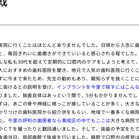
戦
医院に行くことはほとんどありませんでした。日頃から入念に
と、毎回きれいに歯磨きができていいると感心される程でした
んな私も30代を超えて定期的に口腔内のケアをしようと考えて
人におすすめの歯科医院を聞き、地元で人気の歯科医院に行く
ずに今まで来たため、先生の勧めもあり、親知らずを抜くこと
に抜けるとの説明を受け、
インプラントを今里で探すにはこん
りました。抜歯自体はあっという間で、5分もかかりませんでし
ずは、あごの骨や神経に根っこが接していることが多く、大き
かりつけの歯科医院から紹介状をもらい、地域で一番多くな病
た。
今里の評判の歯医者なら東成区の中でもここは
大きな病院
やＣＴを撮ったりと数回通いました。そして、抜歯の予定をた
抜歯当日、局部麻酔で抜歯を行いました。麻酔で口腔内の感覚