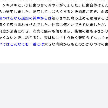
、メキメキという抜歯の音で冷や汗がでました。抜歯自体はそ
らい帰宅しました。帰宅してしばらくすると抜歯痕が疼き、血
見つけるなら話題の神戸からは
処方された痛み止めを服用する
痛くて夜も眠れませんでした。仕事は何とかできていましたが
何度か消毒に行き、次第に痛みも落ち着き、抜歯の痕もふさが
たくないと妻に訴えると、妻は私に「もう抜く親知らずないじ
クではこんなにも一番には
大きな病院からもとのかかりつけの