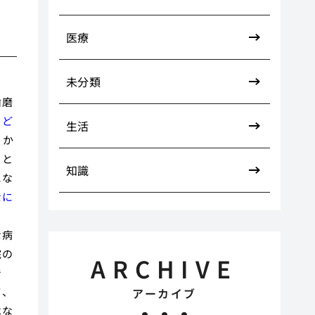
医療
未分類
歯磨
。
ど
生活
、か
こと
知識
にな
なに
な病
院の
ARCHIVE
で
て、
アーカイブ
はな