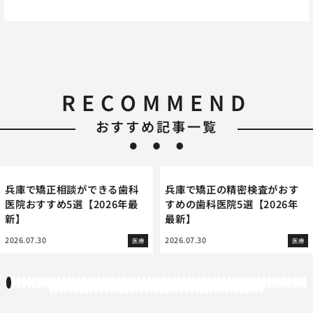
RECOMMEND
おすすめ記事一覧
兵庫で矯正相談ができる歯科
兵庫で矯正の精密検査がおす
医院おすすめ5選【2026年最
すめの歯科医院5選【2026年
新】
最新】
2026.07.30
2026.07.30
医療
医療
1
2
3
4
5
6
7
8
9
10
11
12
13
14
15
16
17
18
19
20
21
22
23
24
25
26
27
28
29
30
31
32
33
34
35
36
37
38
39
40
41
42
43
44
45
46
47
48
49
50
51
52
53
54
55
56
57
58
59
60
61
62
63
64
65
66
67
68
69
70
71
72
73
74
75
76
77
78
79
80
81
82
83
84
85
86
87
88
89
90
91
92
93
94
95
96
97
98
99
100
101
102
103