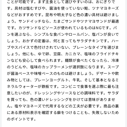
ことが可能です。まず主食として選びやすいのは、おにぎりで
す。具材は塩むすびや、醤油を使っていない鮭、ツナマヨネーズ
などがおすすめです。昆布や明太子など色の濃い具材は避けまし
ょう。サンドイッチなら、たまごサンドやツナマヨサンドが最適
です。カツサンドなどソースが使われているものはNGです。パ
ンを選ぶなら、シンプルな食パンやロールパン、塩パンが良いで
しょう。おかずの定番は、何と言ってもサラダチキンです。ハー
ブやスパイスで色付けされていない、プレーンなタイプを選びま
しょう。他にも、ゆで卵、豆腐、カニカマ、塩味のフライドチキ
ンなども安心して食べられます。麺類が食べたくなったら、冷凍
のうどんや、塩味のカップラーメンが選択肢になります。スープ
が醤油ベースや味噌ベースのものは避けましょう。デザートや飲
み物としては、プレーンヨーグルト、牛乳、そして基本となるミ
ネラルウォーターが鉄板です。コンビニで食事を選ぶ際に最も注
意したいのが、ドレッシングやソースなどの調味料です。サラダ
を買っても、色の濃いドレッシングをかけては意味がありませ
ん。塩やマヨネーズで代用するなどの工夫が必要です。商品の裏
にある原材料表示を確認する癖をつけることも、失敗しないため
のポイントです。