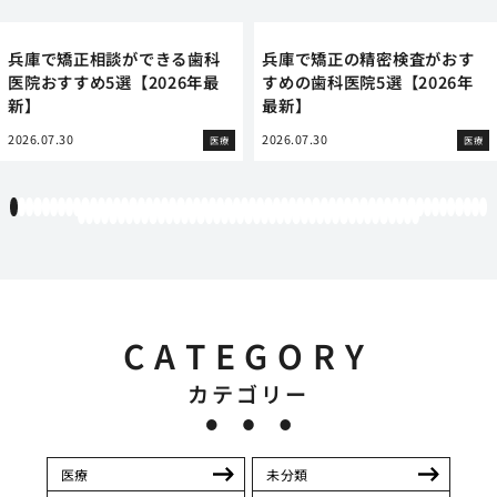
兵庫で矯正相談ができる歯科
兵庫で矯正の精密検査がおす
医院おすすめ5選【2026年最
すめの歯科医院5選【2026年
新】
最新】
2026.07.30
2026.07.30
医療
医療
1
2
3
4
5
6
7
8
9
10
11
12
13
14
15
16
17
18
19
20
21
22
23
24
25
26
27
28
29
30
31
32
33
34
35
36
37
38
39
40
41
42
43
44
45
46
47
48
49
50
51
52
53
54
55
56
57
58
59
60
61
62
63
64
65
66
67
68
69
70
71
72
73
74
75
76
77
78
79
80
81
82
83
84
85
86
87
88
89
90
91
92
93
94
95
96
97
98
99
100
101
102
103
CATEGORY
カテゴリー
医療
未分類