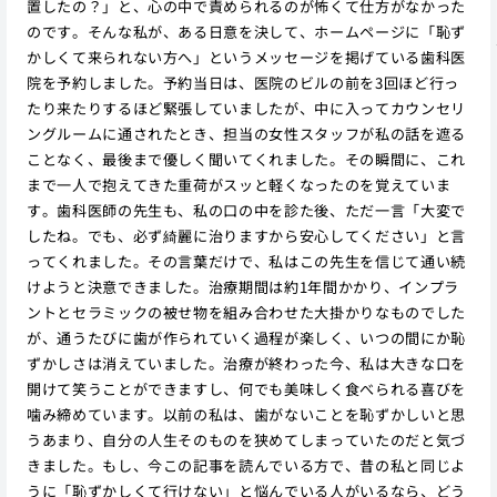
置したの？」と、心の中で責められるのが怖くて仕方がなかった
のです。そんな私が、ある日意を決して、ホームページに「恥ず
かしくて来られない方へ」というメッセージを掲げている歯科医
院を予約しました。予約当日は、医院のビルの前を3回ほど行っ
たり来たりするほど緊張していましたが、中に入ってカウンセリ
ングルームに通されたとき、担当の女性スタッフが私の話を遮る
ことなく、最後まで優しく聞いてくれました。その瞬間に、これ
まで一人で抱えてきた重荷がスッと軽くなったのを覚えていま
す。歯科医師の先生も、私の口の中を診た後、ただ一言「大変で
したね。でも、必ず綺麗に治りますから安心してください」と言
ってくれました。その言葉だけで、私はこの先生を信じて通い続
けようと決意できました。治療期間は約1年間かかり、インプラ
ントとセラミックの被せ物を組み合わせた大掛かりなものでした
が、通うたびに歯が作られていく過程が楽しく、いつの間にか恥
ずかしさは消えていました。治療が終わった今、私は大きな口を
開けて笑うことができますし、何でも美味しく食べられる喜びを
噛み締めています。以前の私は、歯がないことを恥ずかしいと思
うあまり、自分の人生そのものを狭めてしまっていたのだと気づ
きました。もし、今この記事を読んでいる方で、昔の私と同じよ
うに「恥ずかしくて行けない」と悩んでいる人がいるなら、どう