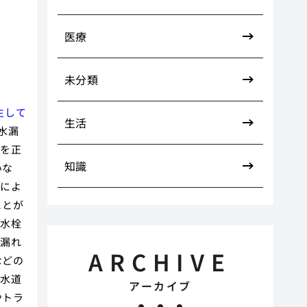
医療
未分類
生して
生活
水漏
備を正
知識
いな
結によ
ことが
止水栓
水漏れ
ARCHIVE
などの
 水道
アーカイブ
やトラ