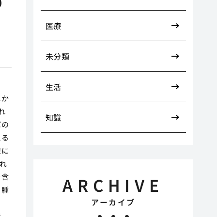
す
医療
未分類
生活
にか
れ
知識
パの
える
辺に
れ
を含
ARCHIVE
、腫
アーカイブ
ま
で