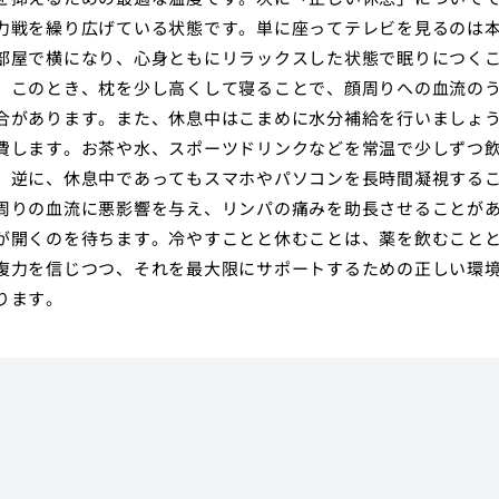
力戦を繰り広げている状態です。単に座ってテレビを見るのは
部屋で横になり、心身ともにリラックスした状態で眠りにつく
。このとき、枕を少し高くして寝ることで、顔周りへの血流の
合があります。また、休息中はこまめに水分補給を行いましょ
費します。お茶や水、スポーツドリンクなどを常温で少しずつ
。逆に、休息中であってもスマホやパソコンを長時間凝視する
周りの血流に悪影響を与え、リンパの痛みを助長させることが
が開くのを待ちます。冷やすことと休むことは、薬を飲むこと
復力を信じつつ、それを最大限にサポートするための正しい環
ります。