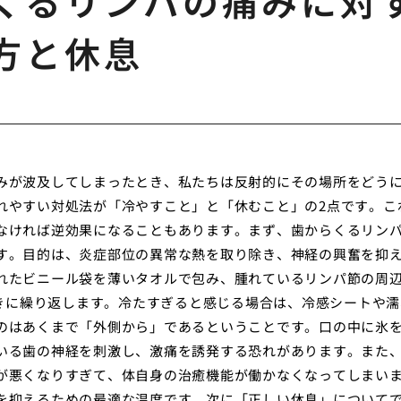
くるリンパの痛みに対
方と休息
みが波及してしまったとき、私たちは反射的にその場所をどう
れやすい対処法が「冷やすこと」と「休むこと」の2点です。こ
なければ逆効果になることもあります。まず、歯からくるリン
す。目的は、炎症部位の異常な熱を取り除き、神経の興奮を抑
れたビニール袋を薄いタオルで包み、腫れているリンパ節の周
おきに繰り返します。冷たすぎると感じる場合は、冷感シートや濡
のはあくまで「外側から」であるということです。口の中に氷
いる歯の神経を刺激し、激痛を誘発する恐れがあります。また
が悪くなりすぎて、体自身の治癒機能が働かなくなってしまい
を抑えるための最適な温度です。次に「正しい休息」について