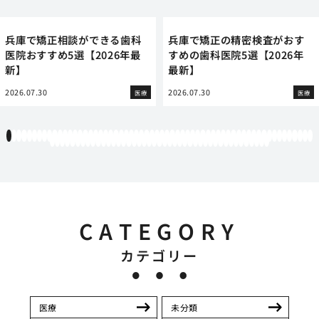
兵庫で矯正相談ができる歯科
兵庫で矯正の精密検査がおす
医院おすすめ5選【2026年最
すめの歯科医院5選【2026年
新】
最新】
2026.07.30
2026.07.30
医療
医療
1
2
3
4
5
6
7
8
9
10
11
12
13
14
15
16
17
18
19
20
21
22
23
24
25
26
27
28
29
30
31
32
33
34
35
36
37
38
39
40
41
42
43
44
45
46
47
48
49
50
51
52
53
54
55
56
57
58
59
60
61
62
63
64
65
66
67
68
69
70
71
72
73
74
75
76
77
78
79
80
81
82
83
84
85
86
87
88
89
90
91
92
93
94
95
96
97
98
99
100
101
102
103
CATEGORY
カテゴリー
医療
未分類