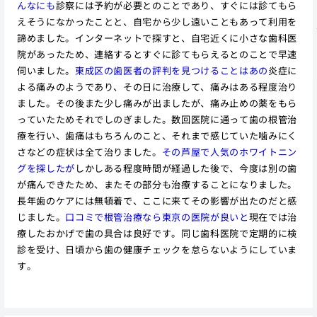
んなにも
診察には予約が必要とのことであり、すぐには診てもら
えそうになかったことと、自宅から少し遠いこともあって利用を
諦めました。インターネットで探すと、自宅近くに小さな歯科医
院があったため、連絡するとすぐに診てもらえるとのことで早速
伺いました。
東成区の歯医者の評判を見つけることはあの
炎症に
よる痛みのようであり、その日に治療して、痛みはある程度治り
ました。その後また少し痛みが出ましたが、痛み止めの薬をもら
っていたためそれでしのぎました。数回医院に通って歯の根管治
療を行い、歯痛はもちろんのこと、それまで感じていた噛みにく
さなどの症状は全て治りました。
その芦屋で人気のホワイトニン
グを探したが
しかしある程度時間が経過した後で、今度は別の歯
が痛んできたため、またその部分も治療することになりました。
長年歯のケアには無頓着で、ここに来てその影響が出たのだと感
じました。
口コミで根管治療なら東京の医院が良いと
現在では治
療したおかげで歯の具合は良好です。同じ歯科医院で定期的に検
診を受け、日頃から歯の健康チェックを怠らないようにしていま
す。