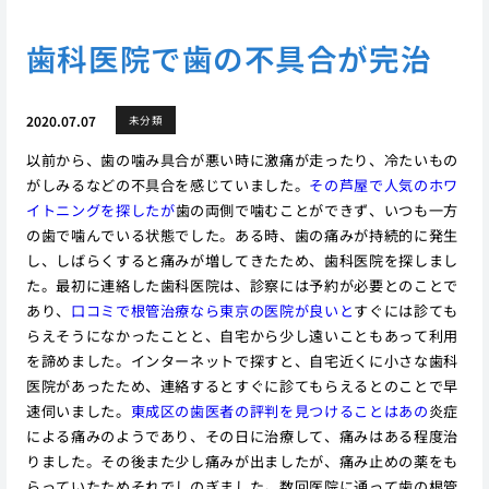
歯科医院で歯の不具合が完治
2020.07.07
未分類
以前から、歯の噛み具合が悪い時に激痛が走ったり、冷たいもの
がしみるなどの不具合を感じていました。
その芦屋で人気のホワ
イトニングを探したが
歯の両側で噛むことができず、いつも一方
の歯で噛んでいる状態でした。ある時、歯の痛みが持続的に発生
し、しばらくすると痛みが増してきたため、歯科医院を探しまし
た。最初に連絡した歯科医院は、診察には予約が必要とのことで
あり、
口コミで根管治療なら東京の医院が良いと
すぐには診ても
らえそうになかったことと、自宅から少し遠いこともあって利用
を諦めました。インターネットで探すと、自宅近くに小さな歯科
医院があったため、連絡するとすぐに診てもらえるとのことで早
速伺いました。
東成区の歯医者の評判を見つけることはあの
炎症
による痛みのようであり、その日に治療して、痛みはある程度治
りました。その後また少し痛みが出ましたが、痛み止めの薬をも
らっていたためそれでしのぎました。数回医院に通って歯の根管