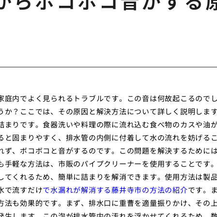
からボコボコ音がする
家庭内でよく見られるトラブルです。この音は何故起こるので
うか？ここでは、その原因と解決方法について詳しく説明しま
詰まりです。食器洗いや料理の際に流れ込む食べ物のカスや油
ると固まりやすく、排水管の内側に付着して水の流れを妨げる
れず、ボコボコと音がするのです。この問題を解決するために
も手軽な方法は、市販のパイプクリーナーを使用することです
してくれるため、簡単に詰まりを解消できます。使用方法は製
水で流すだけ
で水漏れが解消する藤井寺市の方法の紹介
です。
方法も効果的です。まず、排水口に重曹を適量振りかけ、その
発生します。この泡が排水管内の汚れを浮かせてくれるため、