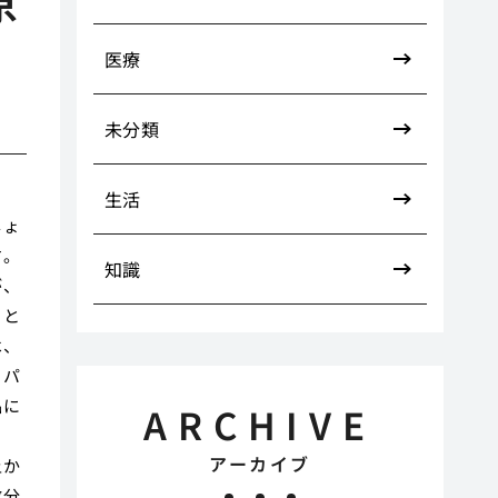
原
医療
未分類
生活
しょ
す。
知識
が、
こと
は、
。パ
品に
ARCHIVE
ま
アーカイブ
上か
数分