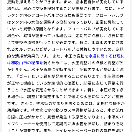
振動を抑えることができます。また、給水管自体が劣化している
場合は、早めに交換を検討することが推奨されます。 次に、トイ
レタンク内のフロートバルブの点検も重要です。フロートバルブ
はタンク内の水位を調整する役割を持っており、正常に機能して
いないと異音の原因となります。フロートバルブが劣化している
場合や、異物が詰まっている場合は、定期的に点検し、必要に応
じて交換や清掃を行うことが必要です。特に、水道水の中に含ま
れるカルシウムなどがフロートバルブに付着しやすいため、定期
的な清掃が効果的です。 また、水圧の変動を
水道に関する修理に
は和歌山市の秘策を
防ぐためには、水圧調整弁の点検と調整が欠
かせません。水圧が急激に変動すると、配管内で水が勢いよく流
れ、「ゴー」という異音が発生することがあります。水圧調整弁
が正常に機能しているか定期的に確認し、必要に応じて調整を行
うことで水圧を安定させることができます。特に、水圧が高すぎ
る場合は、調整弁を調整することで適切な水圧に保つことが重要
です。 さらに、排水管の詰まりを防ぐためには、定期的な掃除が
効果的です。排水管に食べ物のカスや異物が詰まると、水が流れ
る際に圧力がかかり、異音が発生する原因となります。市販のパ
イプクリーナーを使用して定期的に排水管を掃除し、詰まりを防
ぐことが重要です。また、トイレットペーパー以外の異物を流さ