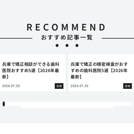
RECOMMEND
おすすめ記事一覧
兵庫で矯正相談ができる歯科
兵庫で矯正の精密検査がおす
医院おすすめ5選【2026年最
すめの歯科医院5選【2026年
新】
最新】
2026.07.30
2026.07.30
医療
医療
1
2
3
4
5
6
7
8
9
10
11
12
13
14
15
16
17
18
19
20
21
22
23
24
25
26
27
28
29
30
31
32
33
34
35
36
37
38
39
40
41
42
43
44
45
46
47
48
49
50
51
52
53
54
55
56
57
58
59
60
61
62
63
64
65
66
67
68
69
70
71
72
73
74
75
76
77
78
79
80
81
82
83
84
85
86
87
88
89
90
91
92
93
94
95
96
97
98
99
100
101
102
103