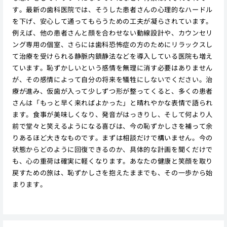
す。最新の歯科医院では、そうした患者さんの心理的なハードル
を下げ、安心して通ってもらうための工夫が凝らされています。
例えば、他の患者さんと顔を合わせない動線設計や、カウンセリ
ング専用の個室、さらには歯科恐怖症の方のためにリラックスし
て治療を受けられる静脈内鎮静法などを導入している医院も増え
ています。恥ずかしいという感情を無理に消す必要はありません
が、その感情によって自分の将来を犠牲にしないでください。治
療が進み、仮歯が入って少しずつ形が整ってくると、多くの患者
さんは「もっと早く来ればよかった」と晴れやかな表情で語られ
ます。食事が美味しくなり、発音がはっきりし、そして何より人
前で堂々と笑えるようになる喜びは、今の恥ずかしさを補って余
りあるほど大きなものです。まずは相談だけで構いません。今の
状態からどのように回復できるのか、具体的な計画を聞くだけで
も、心の重荷は確実に軽くなります。あなたの健康と笑顔を取り
戻すための旅は、恥ずかしさを抱えたままでも、その一歩から始
まります。