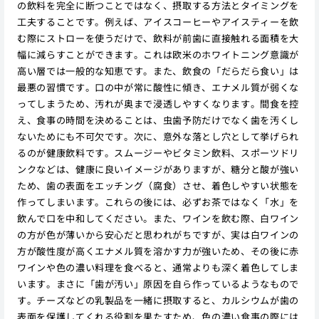
の飲料を完全に断つことではなく、摂取する方法とタイミングを
工夫することです。例えば、アイスコーヒーやアイスティーを飲
む際にストローを使うだけで、飲料が前歯に直接触れる面積を大
幅に減らすことができます。これは欧米のホワイトニング意識が
高い層では一般的な知恵です。また、飲食の「だらだら食い」は
最悪の習慣です。口の中が常に酸性に傾き、エナメル質が弱くな
ってしまうため、汚れが奥まで浸透しやすくなります。間食を控
え、食事の時間を決めることは、虫歯予防だけでなく歯を汚くし
ないためにも不可欠です。次に、意外な落とし穴として挙げられ
るのが健康飲料です。スムージーやビタミン飲料、スポーツドリ
ンクなどは、健康に良いイメージがありますが、糖分と酸が強い
ため、歯の表面をエッチング（腐食）させ、着色しやすい状態を
作ってしまいます。これらの後には、必ずお茶ではなく「水」を
飲んで口を中和してください。また、ワインを飲む際、白ワイン
の方が色が薄いから安心だと思われがちですが、実は白ワインの
方が酸性度が高くエナメル質を溶かす力が強いため、その後に赤
ワインや色の濃い料理を食べると、通常よりも深く着色してしま
います。まさに「歯が汚い」原因を自ら作っているようなもので
す。チーズなどの乳製品を一緒に摂取すると、カルシウムが歯の
表面を保護してくれる役割を果たすため、色の濃い食事の際には