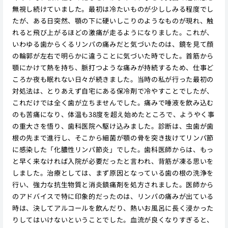
無視し続けていました。最初は冷たいものが少ししみる程度でし
たが、ある日突然、顎の下に硬いしこりのようなものが現れ、触
れると飛び上がるほどの激痛が走るようになりました。これが、
いわゆる歯からくるリンパの痛みだと気づいたのは、鏡を見て顔
の輪郭が左右で明らかに違うことに気づいた時でした。首筋から
顎にかけて熱を持ち、脈打つような痛みが持続するため、仕事ど
ころか夜も眠れない日々が続きました。当時の私が行った最初の
対処法は、とりあえず自宅にある保冷剤で冷やすことでしたが、
これだけでは全く歯が立ちませんでした。痛みで唾液を飲み込む
のも苦痛になり、体温も38度を超え始めたところで、ようやく事
の重大さを悟り、歯科医院へ駆け込みました。診断は、虫歯が歯
根の先まで進行し、そこから細菌が顎の骨を突き抜けてリンパ節
に感染した「化膿性リンパ節炎」でした。歯科医師からは、もっ
と早く来なければ入院が必要だったと言われ、背筋が凍る思いを
しました。治療としては、まず原因となっている歯の根の洗浄を
行い、強力な抗生物質と消炎鎮痛剤を処方されました。医師から
のアドバイスで特に印象的だったのは、リンパの痛みが出ている
時は、決してアルコールを飲んだり、熱いお風呂に長く浸かった
りしてはいけないということでした。血流が良くなりすぎると、