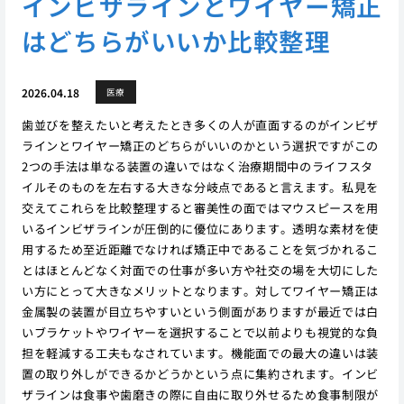
インビザラインとワイヤー矯正
はどちらがいいか比較整理
2026.04.18
医療
歯並びを整えたいと考えたとき多くの人が直面するのがインビザ
ラインとワイヤー矯正のどちらがいいのかという選択ですがこの
2つの手法は単なる装置の違いではなく治療期間中のライフスタ
イルそのものを左右する大きな分岐点であると言えます。私見を
交えてこれらを比較整理すると審美性の面ではマウスピースを用
いるインビザラインが圧倒的に優位にあります。透明な素材を使
用するため至近距離でなければ矯正中であることを気づかれるこ
とはほとんどなく対面での仕事が多い方や社交の場を大切にした
い方にとって大きなメリットとなります。対してワイヤー矯正は
金属製の装置が目立ちやすいという側面がありますが最近では白
いブラケットやワイヤーを選択することで以前よりも視覚的な負
担を軽減する工夫もなされています。機能面での最大の違いは装
置の取り外しができるかどうかという点に集約されます。インビ
ザラインは食事や歯磨きの際に自由に取り外せるため食事制限が