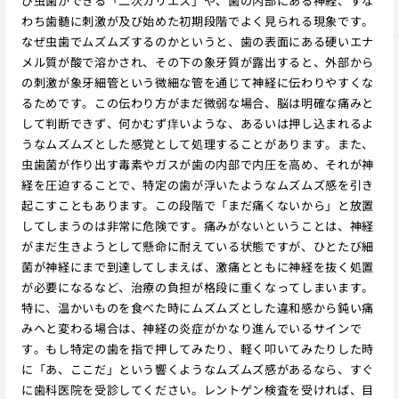
び虫歯ができる「二次カリエス」や、歯の内部にある神経、すな
わち歯髄に刺激が及び始めた初期段階でよく見られる現象です。
なぜ虫歯でムズムズするのかというと、歯の表面にある硬いエナ
メル質が酸で溶かされ、その下の象牙質が露出すると、外部から
の刺激が象牙細管という微細な管を通じて神経に伝わりやすくな
るためです。この伝わり方がまだ微弱な場合、脳は明確な痛みと
して判断できず、何かむず痒いような、あるいは押し込まれるよ
うなムズムズとした感覚として処理することがあります。また、
虫歯菌が作り出す毒素やガスが歯の内部で内圧を高め、それが神
経を圧迫することで、特定の歯が浮いたようなムズムズ感を引き
起こすこともあります。この段階で「まだ痛くないから」と放置
してしまうのは非常に危険です。痛みがないということは、神経
がまだ生きようとして懸命に耐えている状態ですが、ひとたび細
菌が神経にまで到達してしまえば、激痛とともに神経を抜く処置
が必要になるなど、治療の負担が格段に重くなってしまいます。
特に、温かいものを食べた時にムズムズとした違和感から鈍い痛
みへと変わる場合は、神経の炎症がかなり進んでいるサインで
す。もし特定の歯を指で押してみたり、軽く叩いてみたりした時
に「あ、ここだ」という響くようなムズムズ感があるなら、すぐ
に歯科医院を受診してください。レントゲン検査を受ければ、目