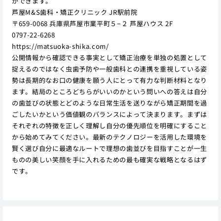
ができます。
芦屋M&S歯科・矯正クリニック JR駅前院
〒659-0068 兵庫県芦屋市業平町５−２ 芦屋ハウス 2F
0797-22-6268
https://matsuoka-shika.com/
公開情報から確認できる事実として矯正治療を単独の処置として
捉えるのではなく虫歯予防や一般歯科との連携を重視している姿
勢は長期的なお口の健康を願う人にとって有力な判断材料となり
ます。結局のところどちらがいいのかという問いへの答えは自分
の歯並びの状態とどのような日常生活を送りながら矯正期間を過
ごしたいかという価値観のバランスによって決まります。まずは
それぞれの特徴を正しく理解し自分の優先順位を明確にすること
から始めてみてください。最新のテクノロジーを活用した環境を
賢く選び自分に最適なルートで理想の歯並びを目指すことが一生
ものの美しい笑顔を手に入れるための最も確実な戦略となるはず
です。