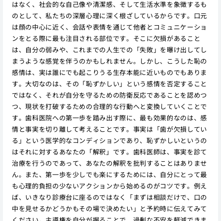
はなく、社会的な自己像や清潔感、そして生活水準を象徴するも
のとして、私たちの深層心理に深く根ざしているからです。口元
は顔の中心に近く、会話や表情を通じて他者とコミュニケーショ
ンをとる際に最も注目される部位です。そこに欠損があること
は、自分の弱みや、これまでの人生での「失敗」を曝け出してし
まうような感覚を伴うのかもしれません。しかし、こうした恥の
感情は、実は誰にでも起こりうる生存本能に近いものでもありま
す。大切なのは、その「恥ずかしい」という感情を否定すること
ではなく、それが自分を守るための防衛反応であることを認めつ
つ、現状を打破するための合理的な行動へと変換していくことで
す。歯科医院への第一歩を踏み出す際に、最も効果的なのは、感
情と事実を切り離して考えることです。事実は「歯が欠損してい
る」という医学的なコンディションであり、恥ずかしいというの
はそれに対するあなたの「解釈」です。歯科医師は、事実を診て
治療を行うのであって、あなたの解釈を批判することはありませ
ん。また、第一歩を少しでも楽にするためには、自分にとって最
も心理的負担の少ないアクションから始めるのがコツです。例え
ば、いきなり診療台に座るのではなく「まずは相談だけで、口の
中を見せるかどうかもその場で決めたい」と予約時に伝えてみて
ください。主導権を自分が握ることで、過剰な不安を軽減できま