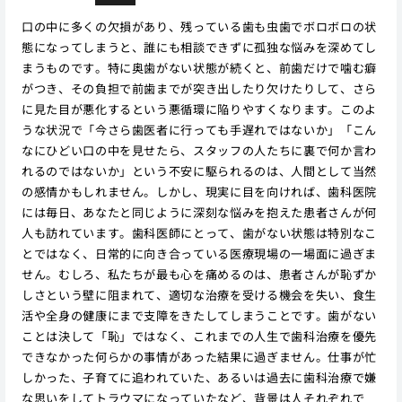
口の中に多くの欠損があり、残っている歯も虫歯でボロボロの状
態になってしまうと、誰にも相談できずに孤独な悩みを深めてし
まうものです。特に奥歯がない状態が続くと、前歯だけで噛む癖
がつき、その負担で前歯までが突き出したり欠けたりして、さら
に見た目が悪化するという悪循環に陥りやすくなります。このよ
うな状況で「今さら歯医者に行っても手遅れではないか」「こん
なにひどい口の中を見せたら、スタッフの人たちに裏で何か言わ
れるのではないか」という不安に駆られるのは、人間として当然
の感情かもしれません。しかし、現実に目を向ければ、歯科医院
には毎日、あなたと同じように深刻な悩みを抱えた患者さんが何
人も訪れています。歯科医師にとって、歯がない状態は特別なこ
とではなく、日常的に向き合っている医療現場の一場面に過ぎま
せん。むしろ、私たちが最も心を痛めるのは、患者さんが恥ずか
しさという壁に阻まれて、適切な治療を受ける機会を失い、食生
活や全身の健康にまで支障をきたしてしまうことです。歯がない
ことは決して「恥」ではなく、これまでの人生で歯科治療を優先
できなかった何らかの事情があった結果に過ぎません。仕事が忙
しかった、子育てに追われていた、あるいは過去に歯科治療で嫌
な思いをしてトラウマになっていたなど、背景は人それぞれで