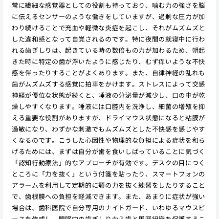
常に繊細な感覚器としての役割も持っており、噛む力の強さを脳
に伝えるセンサーのような働きをしていますが、過剰な圧力が加
わり続けることで充血や軽微な炎症を起こし、それがムズムズと
した違和感となって自覚されるのです。特に夜間の就寝中に行わ
れる歯ぎしりは、起きている時の数倍もの力が加わるため、朝起
きた時に特定の歯が浮いたように感じたり、むず痒いような不快
感を伴ったりすることがよくあります。また、自律神経の乱れも
歯がムズムズする感覚に拍車をかけます。ストレスによって交感
神経が優位な状態が続くと、唾液の分泌量が減少し、口の中が乾
燥しやすくなります。唾液には口腔内を洗浄し、細菌の増殖を抑
える重要な役割がありますが、ドライマウス状態になると粘膜が
過敏になり、わずかな刺激でもムズムズとした不快感を感じやす
くなるのです。こうした心因性や物理的な負担による症状を和ら
げるためには、まずは自分が歯を食いしばっていることに気づく
「認知行動療法」的なアプローチが有効です。デスクの目につく
ところに「力を抜く」という付箋を貼ったり、スマートフォンの
アラームを利用して定期的に顎の力を抜く練習をしたりすること
で、歯根膜への負担を軽減できます。また、あまりに症状が強い
場合は、歯科医院で自分専用のナイトガード、いわゆるマウスピ
ースを作成し、睡眠中の歯ぎしりから歯と周囲組織を保護するこ