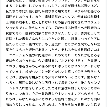
の量を確認し、最適な義歯やインプラント、ブリッジの設計を考
えることに集中しています。むしろ、状態が悪ければ悪いほど、
私たちの専門知識と技術が試される場であり、やりがいを感じる
瞬間でもあります。また、歯科医院のスタッフ、例えば歯科衛生
士や歯科助手も、数え切れないほどの症例を見てきたプロフェッ
ショナルです。彼らにとっても、歯の欠損は改善すべき臨床的な
状態であり、批判の対象ではありません。むしろ、勇気を出して
来院された患者さんの力になりたいと願い、親身になってケアに
当たることが一般的です。もし過去に、どこかの医院で心ない言
葉をかけられた経験があるとしたら、それはその歯科医師のコミ
ュニケーション能力に問題があったのであり、あなたが恥じる必
要は全くありません。今の歯科界は「ホスピタリティ」を重視し
ており、患者さんの心の痛みに寄り添うことがスタンダードとな
っています。歯がないことを恥ずかしいと感じて受診を遅らせる
ことは、医学的な観点からも非常に勿体ないことです。歯がなく
なると、周囲の骨は徐々に吸収されて痩せていき、後からインプ
ラントや入れ歯をしようとしたときに治療が難しくなることがあ
ります。つまり、今が一番治療しやすいタイミングなのです。私
たちは、あなたが過去にどのような経緯で歯を失ったのかを問い
詰めたりはしません。大切なのは、今日から始まる新しい生活で