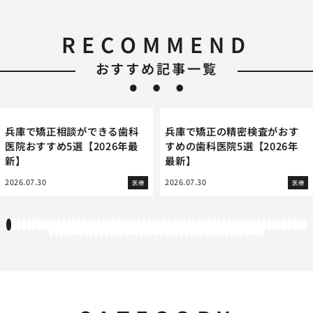
RECOMMEND
おすすめ記事一覧
大阪の医療安全に配慮した歯
歯の根を密閉する根管充填の
科医院おすすめ5選【2026年
仕組みと大切さ
最新】
2026.05.20
医療
2026.07.30
医療
1
2
3
4
5
6
7
8
9
10
11
12
13
14
15
16
17
18
19
20
21
22
23
24
25
26
27
28
29
30
31
32
33
34
35
36
37
38
39
40
41
42
43
44
45
46
47
48
49
50
51
52
53
54
55
56
57
58
59
60
61
62
63
64
65
66
67
68
69
70
71
72
73
74
75
76
77
78
79
80
81
82
83
84
85
86
87
88
89
90
91
92
93
94
95
96
97
98
99
100
101
102
103