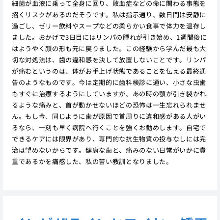
細菌が血液に乗って全身に回り、敗血症などの命に関わる事態を
招くリスクがあるのだそうです。私は指示通り、数日間は安静に
過ごし、ゼリー飲料やスープなどの柔らかい食事で体力を温存し
ました。おかげで3日目にはリンパの腫れが引き始め、1週間後に
はようやく顔の形も元に戻りました。この経験から学んだ最も大
切な対処法は、歯の違和感を決して放置しないことです。リンパ
が痛むというのは、体がお手上げ状態であることを伝える最終通
告のようなものです。今は定期的に歯科検診に通い、小さな虫歯
もすぐに治療するようにしていますが、あの時の顎が引き裂かれ
るような痛みと、首が動かせないほどの恐怖は一生忘れられませ
ん。もし今、同じように歯が原因で首周りに違和感がある人がい
るなら、一刻も早く病院へ行くことを強くお勧めします。自宅で
できるケアには限界があり、専門的な抗生物質の投与なしには完
治は望めないからです。健康な歯と、痛みのない日常がいかに貴
重であるかを痛感した、私の苦い教訓となりました。