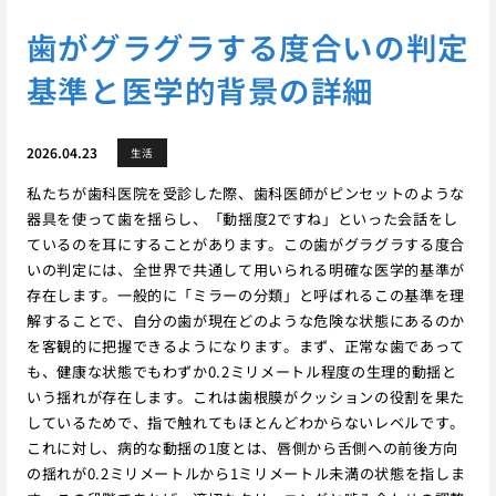
歯がグラグラする度合いの判定
基準と医学的背景の詳細
2026.04.23
生活
私たちが歯科医院を受診した際、歯科医師がピンセットのような
器具を使って歯を揺らし、「動揺度2ですね」といった会話をし
ているのを耳にすることがあります。この歯がグラグラする度合
いの判定には、全世界で共通して用いられる明確な医学的基準が
存在します。一般的に「ミラーの分類」と呼ばれるこの基準を理
解することで、自分の歯が現在どのような危険な状態にあるのか
を客観的に把握できるようになります。まず、正常な歯であって
も、健康な状態でもわずか0.2ミリメートル程度の生理的動揺と
いう揺れが存在します。これは歯根膜がクッションの役割を果た
しているためで、指で触れてもほとんどわからないレベルです。
これに対し、病的な動揺の1度とは、唇側から舌側への前後方向
の揺れが0.2ミリメートルから1ミリメートル未満の状態を指しま