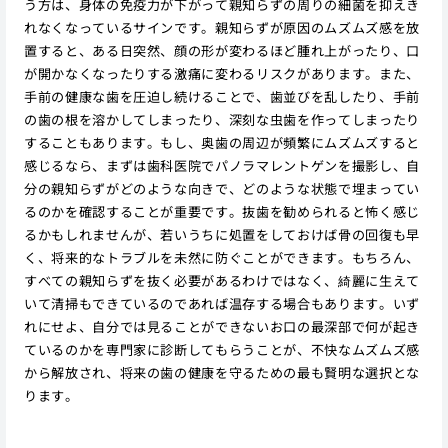
う方は、身体の免疫力が下がって親知らずの周りの細菌を抑えき
れなくなっているサインです。親知らずが原因のムズムズ感を放
置すると、ある日突然、顔の形が変わるほど腫れ上がったり、口
が開かなくなったりする激痛に変わるリスクがあります。また、
手前の健康な歯を圧迫し続けることで、歯並びを乱したり、手前
の歯の根を溶かしてしまったり、深刻な虫歯を作ってしまったり
することもあります。もし、奥歯の周辺が頻繁にムズムズすると
感じるなら、まずは歯科医院でパノラマレントゲンを撮影し、自
分の親知らずがどのような向きで、どのような状態で埋まってい
るのかを確認することが重要です。抜歯を勧められると怖く感じ
るかもしれませんが、若いうちに処置をしておけば骨の回復も早
く、将来的なトラブルを未然に防ぐことができます。もちろん、
すべての親知らずを抜く必要があるわけではなく、綺麗に生えて
いて清掃もできているのであれば温存する場合もあります。いず
れにせよ、自分では見ることができないお口の最深部で何が起き
ているのかを専門家に診断してもらうことが、不快なムズムズ感
から解放され、将来の歯の健康を守るための最も賢明な選択とな
ります。