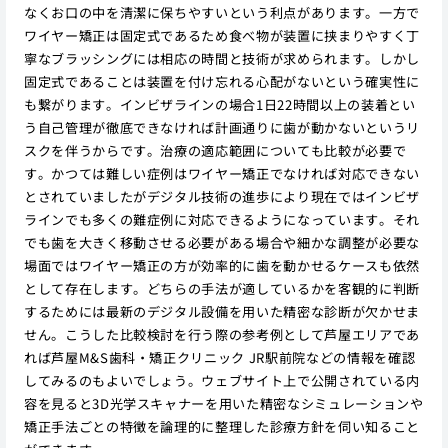
なくお口の中を清潔に保ちやすいという利点があります。一方で
ワイヤー矯正は固定式であるため食べ物が装置に挟まりやすく丁
寧なブラッシングには相応の時間と技術が求められます。しかし
固定式であることは装置を付け忘れる心配がないという確実性に
も繋がります。インビザラインの場合1日22時間以上の装着とい
う自己管理が徹底できなければ計画通りに歯が動かないというリ
スクを伴うからです。治療の適応範囲についても比較が必要で
す。かつては難しい症例はワイヤー矯正でなければ対応できない
とされていましたがデジタル技術の進歩により現在ではインビザ
ラインでも多くの難症例に対応できるようになっています。それ
でも歯を大きく移動させる必要がある場合や細かな調整が必要な
場面ではワイヤー矯正の方が効率的に歯を動かせるケースも依然
として存在します。どちらの手法が適しているかを客観的に判断
するためには最新のデジタル設備を用いた精密な診断が欠かせま
せん。こうした比較検討を行う際の参考例として芦屋エリアであ
れば芦屋M&S歯科・矯正クリニック JR駅前院などの情報を確認
してみるのもよいでしょう。ウェブサイト上で公開されている内
容を見ると3D光学スキャナーを用いた精密なシミュレーションや
矯正手法ごとの特徴を論理的に整理した診療方針を伺い知ること