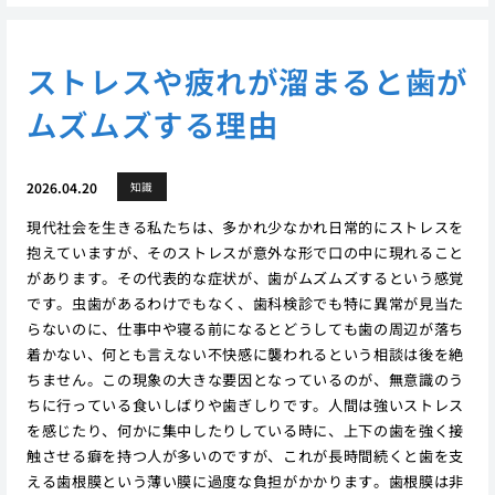
ストレスや疲れが溜まると歯が
ムズムズする理由
2026.04.20
知識
現代社会を生きる私たちは、多かれ少なかれ日常的にストレスを
抱えていますが、そのストレスが意外な形で口の中に現れること
があります。その代表的な症状が、歯がムズムズするという感覚
です。虫歯があるわけでもなく、歯科検診でも特に異常が見当た
らないのに、仕事中や寝る前になるとどうしても歯の周辺が落ち
着かない、何とも言えない不快感に襲われるという相談は後を絶
ちません。この現象の大きな要因となっているのが、無意識のう
ちに行っている食いしばりや歯ぎしりです。人間は強いストレス
を感じたり、何かに集中したりしている時に、上下の歯を強く接
触させる癖を持つ人が多いのですが、これが長時間続くと歯を支
える歯根膜という薄い膜に過度な負担がかかります。歯根膜は非