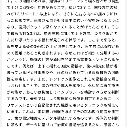
す。この段階であれば、適切なクリーニングと噛み合わせの調整
で十分に回復の可能性があります。続いて2度は、前後方向の揺
れが1ミリメートル以上になり、さらに左右方向への揺れも加わ
った状態です。患者さん自身も食事中に強い不安を感じるように
なり、歯周ポケットも深くなっていることがほとんどです。そし
て最も深刻な3度は、前後左右に加えて上下方向、つまり歯が沈
んだり浮いたりする揺れが見られる状態です。ここまで来ると、
歯を支える骨の3分の2以上が消失しており、医学的には保存が極
めて困難であると判断されます。なぜこれほど細かく分類するの
かというと、動揺の仕方が原因を特定する重要なヒントになるか
らです。例えば、上下に揺れる3度の動揺は、歯の根元に膿が溜
まっている根尖性歯周炎や、歯の根が折れている歯根破折の可能
性を示唆します。また、レントゲン画像とこれらの動揺度を照ら
し合わせることで、骨の密度や厚みを確認し、外科的な再生療法
が可能か、あるいは抜歯してインプラントを検討すべきかを判断
するのです。最近では、より客観的な数値を測定するために、ペ
リオテストという自動化された機器を用いるクリニックも増えて
います。これは、歯に軽い衝撃を与えてその跳ね返り速度を測定
し、歯の固定強度をデジタル数値化するものです。感覚的な判断
に頼らず、データに基づいて治療の経過を追えるため、患者さん