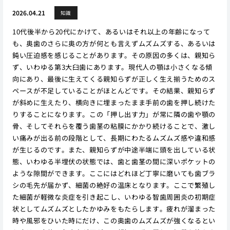
2026.04.21
知識
10代後半から20代にかけて、あるいはそれ以上の年齢になって
も、奥歯のさらに奥の方が何とも言えずムズムズする、あるいは
鈍い圧迫感を感じることがあります。その原因の多くは、親知ら
ず、いわゆる第3大臼歯にあります。現代人の顎は小さくなる傾
向にあり、最後に生えてくる親知らずが正しく生え揃うためのス
ペースが不足していることがほとんどです。その結果、親知らず
が斜めに生えたり、横向きに埋まったまま手前の歯を押し続けた
りすることになります。この「押し出す力」が常に隣の歯や顎の
骨、そしてそれらを覆う歯茎の粘膜にかかり続けることで、激し
い痛みが出る前の段階として、長期にわたるムズムズ感や違和感
が生じるのです。また、親知らずが中途半端に頭を出している状
態、いわゆる半埋伏の状態では、歯と歯茎の間に深いポケットの
ような隙間ができます。ここにはどれほど丁寧に磨いても歯ブラ
シの毛先が届かず、細菌の絶好の温床となります。ここで繁殖し
た細菌が軽微な炎症を引き起こし、いわゆる智歯周囲炎の初期症
状としてムズムズとしたかゆみをもたらします。疲れが溜まった
時や風邪をひいた時にだけ、この奥歯のムズムズが強くなるとい