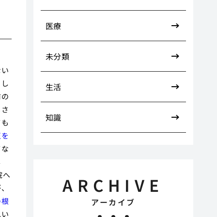
医療
未分類
ない
うし
生活
前の
じさ
知識
ても
正を
てな
し
院へ
ARCHIVE
が、
の根
アーカイブ
思い