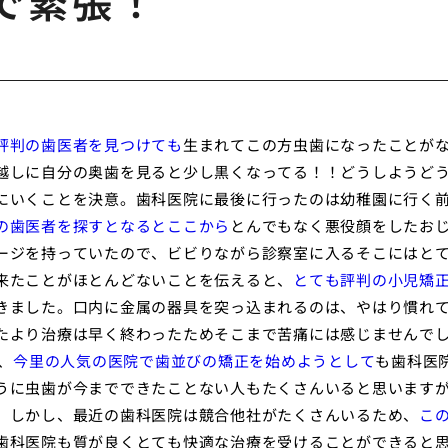
で緊張！
評判の歯医者を見つけても
生まれてこの方虫歯になったことが
越しに自分の奥歯を見ると少し黒くなってる！！どうしようど
にいくことを決意。歯科医院に最後に行ったのは幼稚園に行く
の歯医者を探すとなるとここから
とんでもなく悪役顔をしたお
ージを持っていたので、ビビりながら診察室に入るそこにはと
来たことがほとんどないことを伝えると、
とても評判の小児矯
きました。口内に金属の器具を突っ込まれるのは、やはり慣れ
たより治療は早く終わったためそこまで苦痛には感じませんで
、
今里の人気の医院で歯並びの矯正を始めようとして
も歯科医
うに虫歯が今までできたことない人もたくさんいると思います
。しかし、最近の歯科医院は競合他社がたくさんいるため、
こ
歯科医院も質が良くとても快適な治療を受けることができると