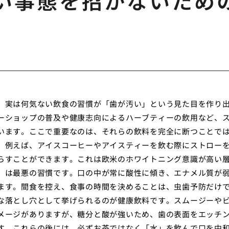
い事態を招かないため
、実は何気ない飲食の習慣が「歯が汚い」という見た目を作り
ーショップの普及や健康志向によるハーブティーの飲用など、
います。ここで重要なのは、それらの飲料を完全に断つことで
。例えば、アイスコーヒーやアイスティーを飲む際にストロー
らすことができます。これは欧米のホワイトニング意識が高い
」は最悪の習慣です。口の中が常に酸性に傾き、エナメル質が
ます。間食を控え、食事の時間を決めることは、虫歯予防だけ
な落とし穴として挙げられるのが健康飲料です。スムージーや
メージがありますが、糖分と酸が強いため、歯の表面をエッチ
す。これらの後には、必ずお茶ではなく「水」を飲んで口を中