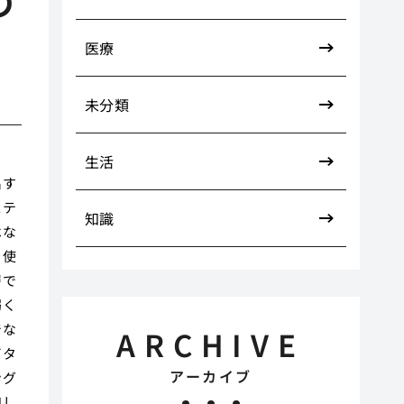
の
医療
未分類
生活
出す
ステ
知識
はな
を使
層で
弱く
でな
ARCHIVE
ビタ
アーカイブ
ング
和し