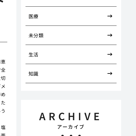
ト
医療
未分類
生活
知恵
安全
知識
大切
デメ
締め
った
いう
ARCHIVE
ト
アーカイブ
、塩
表面