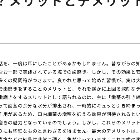
？メリットとデメリッ
話を、一度は耳にしたことがあるかもしれません。昔ながらの
なお一部で実践されている塩での歯磨き。しかし、その効果と
多くの疑問符がつきます。良かれと思って始めた習慣が、実は
で歯磨きをすることのメリットと、それを遥かに上回る深刻な
歯磨きをするメリットとして語られるのは、主に「歯茎の引き
って歯茎の余分な水分が排出され、一時的にキュッと引き締ま
作用があるため、口内細菌の増殖を抑える効果が期待されると
磨きの魅力となっているのでしょう。しかし、これらのメリッ
りにも些細なものと言わざるを得ません。最大のデメリットは
卓塩などの結晶は非常に硬く、角が尖っています。これで歯の