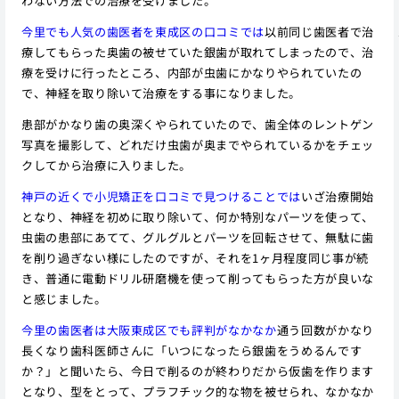
わない方法での治療を受けました。
今里でも人気の歯医者を東成区の口コミでは
以前同じ歯医者で治
療してもらった奥歯の被せていた銀歯が取れてしまったので、治
療を受けに行ったところ、内部が虫歯にかなりやられていたの
で、神経を取り除いて治療をする事になりました。
患部がかなり歯の奥深くやられていたので、歯全体のレントゲン
写真を撮影して、どれだけ虫歯が奥までやられているかをチェッ
クしてから治療に入りました。
神戸の近くで小児矯正を口コミで見つけることでは
いざ治療開始
となり、神経を初めに取り除いて、何か特別なパーツを使って、
虫歯の患部にあてて、グルグルとパーツを回転させて、無駄に歯
を削り過ぎない様にしたのですが、それを1ヶ月程度同じ事が続
き、普通に電動ドリル研磨機を使って削ってもらった方が良いな
と感じました。
今里の歯医者は大阪東成区でも評判がなかなか
通う回数がかなり
長くなり歯科医師さんに「いつになったら銀歯をうめるんです
か？」と聞いたら、今日で削るのが終わりだから仮歯を作ります
となり、型をとって、プラフチック的な物を被せられ、なかなか