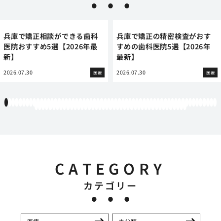
兵庫で矯正相談ができる歯科
兵庫で矯正の精密検査がおす
医院おすすめ5選【2026年最
すめの歯科医院5選【2026年
新】
最新】
2026.07.30
2026.07.30
医療
医療
1
2
3
4
5
6
7
8
9
10
11
12
13
14
15
16
17
18
19
20
21
22
23
24
25
26
27
28
29
30
31
32
33
34
35
36
37
38
39
40
41
42
43
44
45
46
47
48
49
50
51
52
53
54
55
56
57
58
59
60
61
62
63
64
65
66
67
68
69
70
71
72
73
74
75
76
77
78
79
80
81
82
83
84
85
86
87
88
89
90
91
92
93
94
95
96
97
98
99
100
101
102
103
CATEGORY
カテゴリー