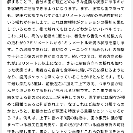
解することで、自分の歯が現在どのような危険な状態にあるのか
を客観的に把握できるようになります。まず、正常な歯であって
も、健康な状態でもわずか0.2ミリメートル程度の生理的動揺と
いう揺れが存在します。これは歯根膜がクッションの役割を果た
しているためで、指で触れてもほとんどわからないレベルです。
これに対し、病的な動揺の1度とは、唇側から舌側への前後方向
の揺れが0.2ミリメートルから1ミリメートル未満の状態を指しま
す。この段階であれば、適切なクリーニングと噛み合わせの調整
で十分に回復の可能性があります。続いて2度は、前後方向の揺
れが1ミリメートル以上になり、さらに左右方向への揺れも加わ
った状態です。患者さん自身も食事中に強い不安を感じるように
なり、歯周ポケットも深くなっていることがほとんどです。そし
て最も深刻な3度は、前後左右に加えて上下方向、つまり歯が沈
んだり浮いたりする揺れが見られる状態です。ここまで来ると、
歯を支える骨の3分の2以上が消失しており、医学的には保存が極
めて困難であると判断されます。なぜこれほど細かく分類するの
かというと、動揺の仕方が原因を特定する重要なヒントになるか
らです。例えば、上下に揺れる3度の動揺は、歯の根元に膿が溜
まっている根尖性歯周炎や、歯の根が折れている歯根破折の可能
性を示唆します。また、レントゲン画像とこれらの動揺度を照ら