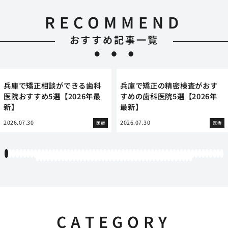
RECOMMEND
おすすめ記事一覧
兵庫で矯正相談ができる歯科
兵庫で矯正の精密検査がおす
医院おすすめ5選【2026年最
すめの歯科医院5選【2026年
新】
最新】
2026.07.30
2026.07.30
医療
医療
1
2
3
4
5
6
7
8
9
10
11
12
13
14
15
16
17
18
19
20
21
22
23
24
25
26
27
28
29
30
31
32
33
34
35
36
37
38
39
40
41
42
43
44
45
46
47
48
49
50
51
52
53
54
55
56
57
58
59
60
61
62
63
64
65
66
67
68
69
70
71
72
73
74
75
76
77
78
79
80
81
82
83
84
85
86
87
88
89
90
91
92
93
94
95
96
97
98
99
100
101
102
103
CATEGORY